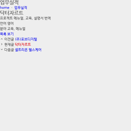
업무실적
home
ㆍ
업무실적
닥터자르트
프로젝트
메뉴얼, 교육, 설명서 번역
언어
영어
분야
교육, 메뉴얼
목록 보기
이전글
(주)포브디지털
현재글
닥터자르트
다음글
셀트리온 헬스케어