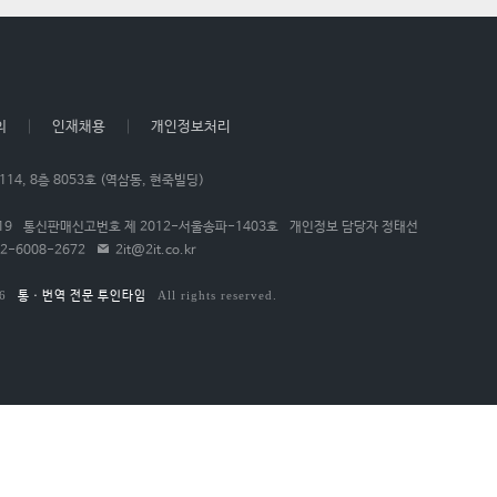
의
인재채용
개인정보처리
4, 8층 8053호 (역삼동, 현죽빌딩)
19
통신판매신고번호 제 2012-서울송파-1403호
개인정보 담당자 정태선
2-6008-2672
2it@2it.co.kr
6
All rights reserved.
통ㆍ번역 전문 투인타임